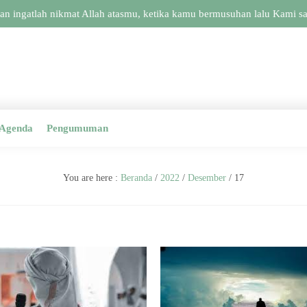
n ingatlah nikmat Allah atasmu, ketika kamu bermusuhan lalu Kami sat
Agenda
Pengumuman
You are here :
Beranda
/
2022
/
Desember
/
17