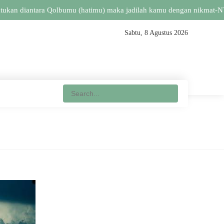
ukan diantara Qolbumu (hatimu) maka jadilah kamu dengan nikmat-NYA 
Sabtu, 8 Agustus 2026