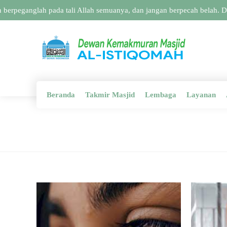
erpeganglah pada tali Allah semuanya, dan jangan berpecah belah. Da
Beranda
Takmir Masjid
Lembaga
Layanan