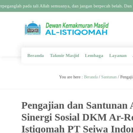
nglah pada tali Allah semuanya, dan jangan berpecah belah. Dan inga
Beranda
Takmir Masjid
Lembaga
Layanan
You are here :
Beranda
/
Santunan
/
Pengaj
Pengajian dan Santunan
Sinergi Sosial DKM Ar-
Istiqomah PT Seiwa Indo