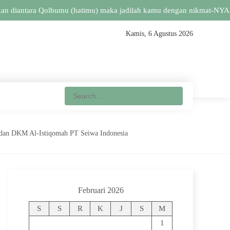
diantara Qolbumu (hatimu) maka jadilah kamu dengan nikmat-NYA itu b
Kamis, 6 Agustus 2026
 dan DKM Al-Istiqomah PT Seiwa Indonesia
Februari 2026
S
S
R
K
J
S
M
1