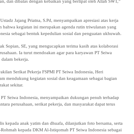
an, dan dibalas dengan kebaikan yang berlipat oleh Allah SWT,”
stadz Jajang Priatna, S.Pd, menyampaikan apresiasi atas kerja
bahwa kegiatan ini merupakan agenda rutin triwulanan yang
nesia sebagai bentuk kepedulian sosial dan penguatan ukhuwah.
k Sopian, SE, yang mengucapkan terima kasih atas kolaborasi
perusahaan. Ia turut mendoakan agar para karyawan PT Seiwa
 dalam bekerja.
wakilan Serikat Pekerja FSPMI PT Seiwa Indonesia, Heri
am mendukung kegiatan sosial dan keagamaan sebagai bagian
akat sekitar.
en PT Seiwa Indonesia, menyampaikan dukungan penuh terhadap
antara perusahaan, serikat pekerja, dan masyarakat dapat terus
is kepada anak yatim dan dhuafa, dilanjutkan foto bersama, serta
Ar-Rohmah kepada DKM Al-Istiqomah PT Seiwa Indonesia sebagai