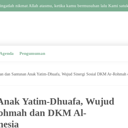
tlah nikmat Allah atasmu, ketika kamu bermusuhan lalu Kami satukan 
Agenda
Pengumuman
ian dan Santunan Anak Yatim-Dhuafa, Wujud Sinergi Sosial DKM Ar-Rohmah
 Anak Yatim-Dhuafa, Wujud
Rohmah dan DKM Al-
nesia