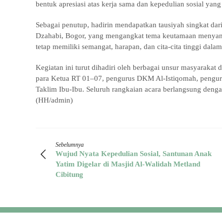
bentuk apresiasi atas kerja sama dan kepedulian sosial yang t
Sebagai penutup, hadirin mendapatkan tausiyah singkat da
Dzahabi, Bogor, yang mengangkat tema keutamaan menyantu
tetap memiliki semangat, harapan, dan cita-cita tinggi dal
Kegiatan ini turut dihadiri oleh berbagai unsur masyarakat
para Ketua RT 01–07, pengurus DKM Al-Istiqomah, penguru
Taklim Ibu-Ibu. Seluruh rangkaian acara berlangsung deng
(HH/admin)
Sebelumnya
Wujud Nyata Kepedulian Sosial, Santunan Anak
Yatim Digelar di Masjid Al-Walidah Metland
Cibitung