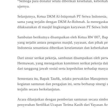
“Semoga para donatur selalu diberikan kesehatan, keberkah
ujarnya.
Selanjutnya, Ketua DKM Al-Istiqomah PT Seiwa Indonesia, U
sama yang terjalin dengan DKM Ar-Rohmah. Ia menegaskan 
dilaksanakan di masjid lingkungan karyawan PT Seiwa Indo
Sambutan berikutnya disampaikan oleh Ketua RW 007, Bapa
yang terjalin antara pengurus masjid, yayasan, dan pihak 
Indonesia senantiasa diberikan keselamatan dan keberkahan
Dari unsur serikat pekerja, sambutan disampaikan oleh per
Hermawan, yang menegaskan komitmen serikat pekerja dal
dari tanggung jawab sosial serta kepedulian terhadap masyar
Sementara itu, Bapak Taufik, selaku perwakilan Manajem
kegiatan santunan dan pengajian ini, serta berharap sinergi 
terjalin secara berkelanjutan.
Acara dilanjutkan dengan pemberian santunan secara simbol
penyerahan Sertifikat Ucapan Terima Kasih dari Yayasan 