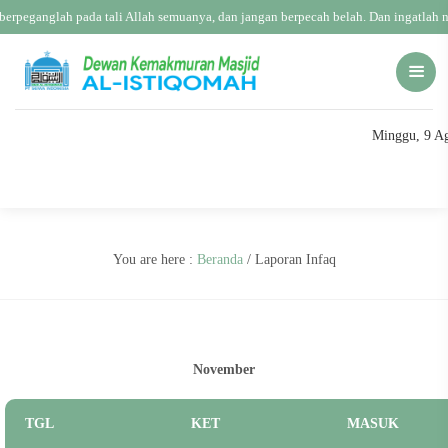
erpeganglah pada tali Allah semuanya, dan jangan berpecah belah. Dan ingatlah 
Minggu, 9 Ag
You are here :
Beranda
/
Laporan Infaq
November
TGL
KET
MASUK