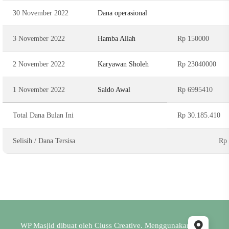
30 November 2022
Dana operasional
3 November 2022
Hamba Allah
Rp 150000
2 November 2022
Karyawan Sholeh
Rp 23040000
1 November 2022
Saldo Awal
Rp 6995410
Total Dana Bulan Ini
Rp 30.185.410
Selisih / Dana Tersisa
Rp 
WP Masjid dibuat oleh
Ciuss Creative
. Menggunakan CMS