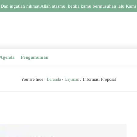
an ingatlah nikmat Allah atasmu, ketika kamu bermusuhan lalu Kami s
Agenda
Pengumuman
You are here :
Beranda
/
Layanan
/
Informasi Proposal