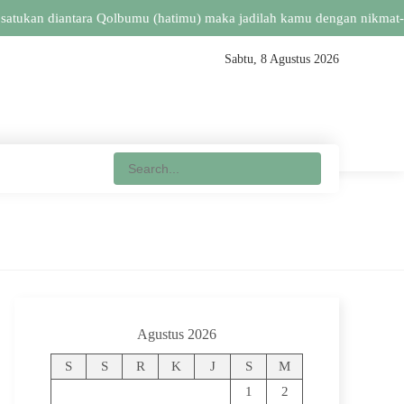
atukan diantara Qolbumu (hatimu) maka jadilah kamu dengan nikmat-NY
Sabtu, 8 Agustus 2026
Agustus 2026
S
S
R
K
J
S
M
1
2