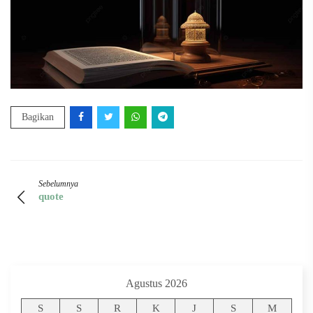
Bagikan
Sebelumnya
quote
Agustus 2026
S
S
R
K
J
S
M