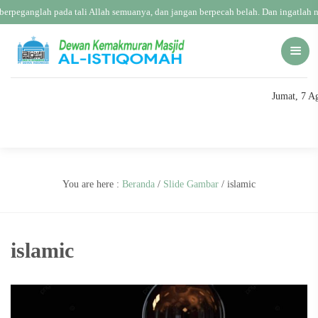
erpeganglah pada tali Allah semuanya, dan jangan berpecah belah. Dan ingatlah 
Jumat, 7 A
You are here :
Beranda
/
Slide Gambar
/
islamic
islamic