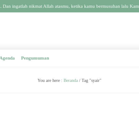
. Dan ingatlah nikmat Allah atasmu, ketika kamu bermusuhan lalu Kami
Agenda
Pengumuman
You are here :
Beranda
/
Tag "syair"