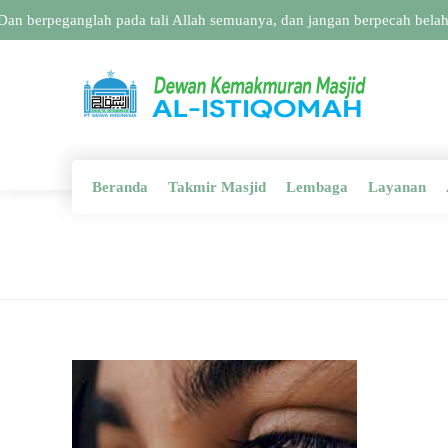
an berpeganglah pada tali Allah semuanya, dan jangan berpecah belah
Beranda
Takmir Masjid
Lembaga
Layanan