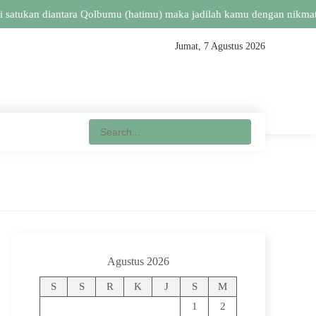
 satukan diantara Qolbumu (hatimu) maka jadilah kamu dengan nikmat-
Jumat, 7 Agustus 2026
Agustus 2026
S
S
R
K
J
S
M
1
2