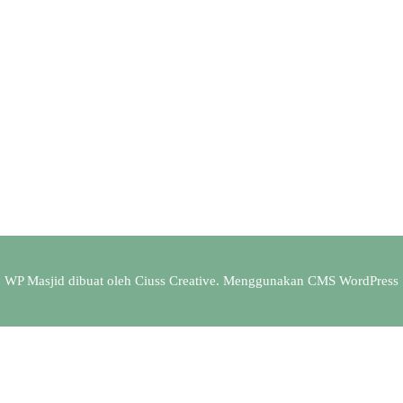
WP Masjid dibuat oleh
Ciuss Creative
. Menggunakan CMS
WordPress