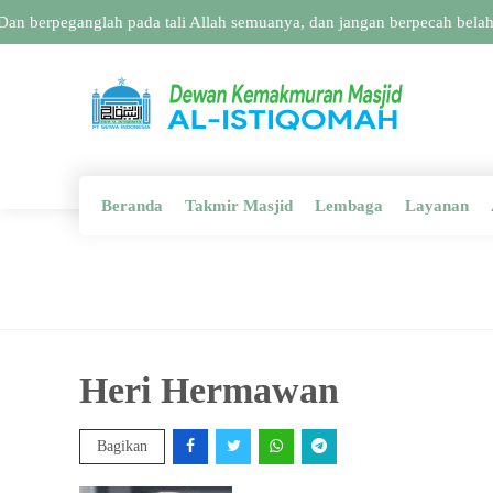
an berpeganglah pada tali Allah semuanya, dan jangan berpecah belah.
Beranda
Takmir Masjid
Lembaga
Layanan
Heri Hermawan
Bagikan