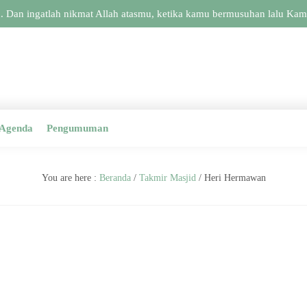
 Dan ingatlah nikmat Allah atasmu, ketika kamu bermusuhan lalu Kami
Agenda
Pengumuman
You are here :
Beranda
/
Takmir Masjid
/
Heri Hermawan