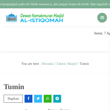
erpeganglah pada tali Allah semuanya, dan jangan berpecah belah. Dan ingatlah 
Jumat, 7 A
You are here :
Beranda
/
Takmir Masjid
/
Tumin
Tumin
Bagikan