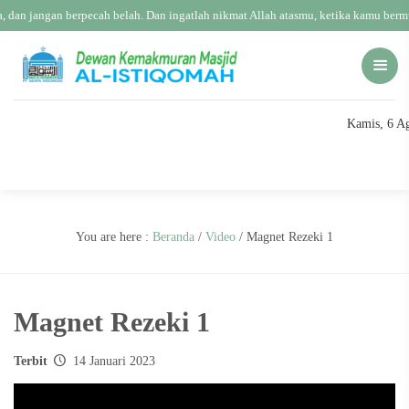
, dan jangan berpecah belah. Dan ingatlah nikmat Allah atasmu, ketika kamu ber
Kamis, 6 A
You are here :
Beranda
/
Video
/
Magnet Rezeki 1
Magnet Rezeki 1
Terbit
14 Januari 2023