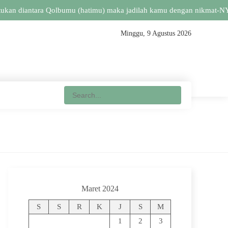
 diantara Qolbumu (hatimu) maka jadilah kamu dengan nikmat-NYA itu 
Minggu, 9 Agustus 2026
Maret 2024
S
S
R
K
J
S
M
1
2
3