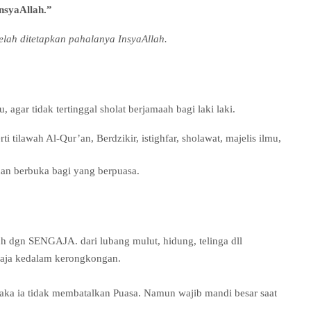
nsyaAllah.”
elah ditetapkan pahalanya InsyaAllah.
 agar tidak tertinggal sholat berjamaah bagi laki laki.
tilawah Al-Qur’an, Berdzikir, istighfar, sholawat, majelis ilmu,
n berbuka bagi yang berpuasa.
 dgn SENGAJA. dari lubang mulut, hidung, telinga dll
saja kedalam kerongkongan.
aka ia tidak membatalkan Puasa. Namun wajib mandi besar saat