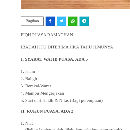
Bagikan
FIQH PUASA RAMADHAN
IBADAH ITU DITERIMA JIKA TAHU ILMUNYA
I. SYARAT WAJIB PUASA, ADA 5
Islam
Baligh
Berakal/Waras
Mampu Mengerjakan
Suci dari Haidh & Nifas (Bagi perempuan)
II. RUKUN PUASA, ADA 2
Niat
(Paling lambat sudah dilakukan sebelum azan subuh)