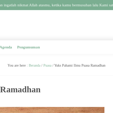
atlah nikmat Allah atasmu, ketika kamu bermusuhan lalu Kami satukan
Agenda
Pengumuman
You are here :
Beranda
/
Puasa
/
Yuks Pahami Ilmu Puasa Ramadhan
a Ramadhan