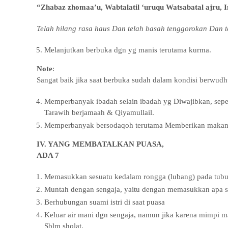
“Zhabaz zhomaa’u, Wabtalatil ‘uruqu Watsabatal ajru, I
Telah hilang rasa haus Dan telah basah tenggorokan Dan t
Melanjutkan berbuka dgn yg manis terutama kurma.
Note
:
Sangat baik jika saat berbuka sudah dalam kondisi berwudhu,
Memperbanyak ibadah selain ibadah yg Diwajibkan, seperti 
Tarawih berjamaah & Qiyamullail.
Memperbanyak bersodaqoh terutama Memberikan makana
IV. YANG MEMBATALKAN PUASA,
ADA 7
Memasukkan sesuatu kedalam rongga (lubang) pada tubuh
Muntah dengan sengaja, yaitu dengan memasukkan apa 
Berhubungan suami istri di saat puasa
Keluar air mani dgn sengaja, namun jika karena mimpi m
Sblm sholat.