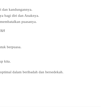
iri dan kandungannya.
ya bagi diri dan Anaknya.
g membatalkan puasanya.
YAH
ntuk berpuasa.
p kita.
 optimal dalam beribadah dan bersedekah.