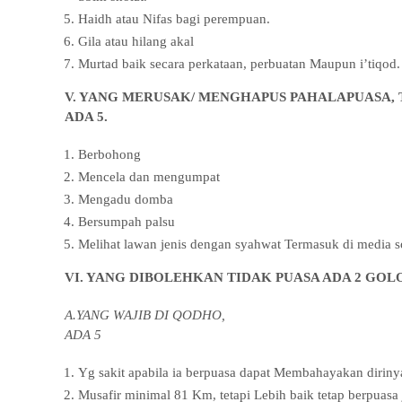
Haidh atau Nifas bagi perempuan.
Gila atau hilang akal
Murtad baik secara perkataan, perbuatan Maupun i’tiqod.
V. YANG MERUSAK/ MENGHAPUS PAHALAPUASA, 
ADA 5.
Berbohong
Mencela dan mengumpat
Mengadu domba
Bersumpah palsu
Melihat lawan jenis dengan syahwat Termasuk di media so
VI. YANG DIBOLEHKAN TIDAK PUASA ADA 2 GOL
A.YANG WAJIB DI QODHO,
ADA 5
Yg sakit apabila ia berpuasa dapat Membahayakan diriny
Musafir minimal 81 Km, tetapi Lebih baik tetap berpuasa 