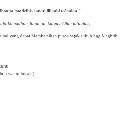
oona haadzihis sanati lillaahi ta’aalaa.”
 bln Romadhon Tahun ini karena Allah ta’aalaa.
 hal yang dapat Membatalkan puasa sejak subuh hgg Maghrib.
hrib.
lum waktu imsak )